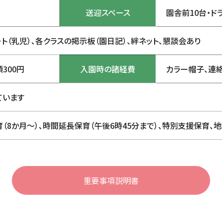
送迎スペース
園舎前10台・ド
ト（乳児）、各クラスの掲示板（園日記）、絆ネット、懇談会あり
300円
入園時の諸経費
カラー帽子、連絡
ています
（8か月～）、時間延長保育（午後6時45分まで）、特別支援保育、
重要事項説明書