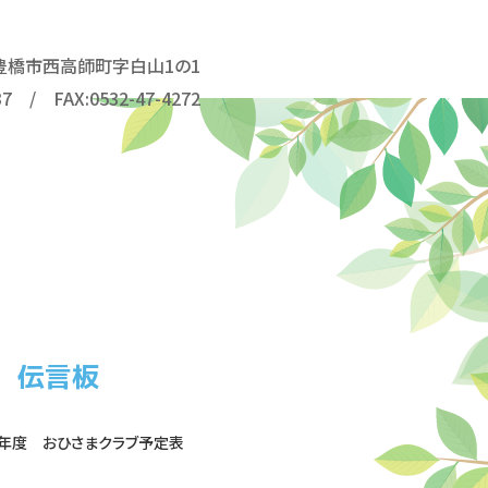
54 豊橋市西高師町字白山1の1
37 / FAX:0532-47-4272
伝言板
年度 おひさまクラブ予定表