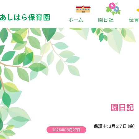
ホーム
園日記
伝
園日記
保護中: 3月２７日（金）
2026年03月27日