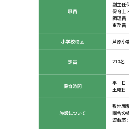
副主任
職員
保育士 
調理員
事務員
小学校校区
芦原小
210
定員
平 日 
保育時間
土曜日 
敷地面積
施設について
園舎の構
遊戯室：