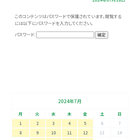
このコンテンツはパスワードで保護されています。閲覧する
には以下にパスワードを入力してください。
パスワード:
2024年7月
月
火
水
木
金
土
日
1
2
3
4
5
6
7
8
9
10
11
12
13
14